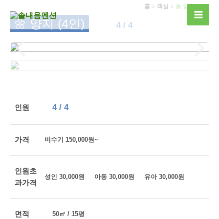
콘
홈
객실
🌼 양지 (4인)
텐
🌼 양지 (4인)
4 / 4
츠
로
건
너
뛰
기
4 / 4
인원
가격
비수기 150,000원~
인원초
성인 30,000원 아동 30,000원 유아 30,000원
과가격
면적
50㎡ / 15평