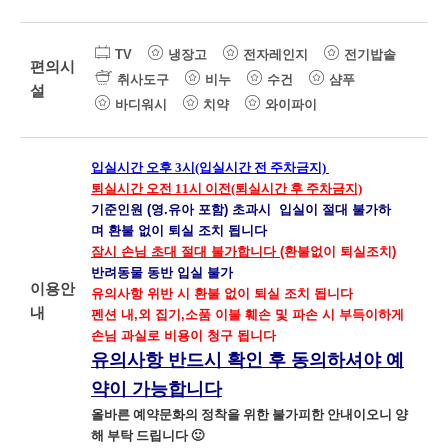
TV
냉장고
전자레인지
전기밥솥
편의시
취사도구
비누
수건
샴푸
설
바디워시
치약
와이파이
입실시간 오후 3시(입실시간 전 주차금지)
퇴실시간 오전 11시 이전(퇴실시간 후 주차금지)
기준인원 (영.유아 포함) 초과시
입실이 절대 불가하
며 환불 없이 퇴실 조치
됩니다
잠시 손님 초대 절대 불가합니다
(환불없이 퇴실조치)
반려동물 동반 입실 불가
이용안
유의사항 위반 시 환불 없이 퇴실 조치 됩니다
내
펜션 내,외 집기,소품 이불 훼손 및 파손 시 부득이하게
손님 과실로 비용이 청구 됩니다
유의사항 반드시 확인 후 동의하셔야 예
약이 가능합니다
올바른 예약문화의 정착을 위한 불가피한 안내이오니 양
해 부탁 드립니다 🙂