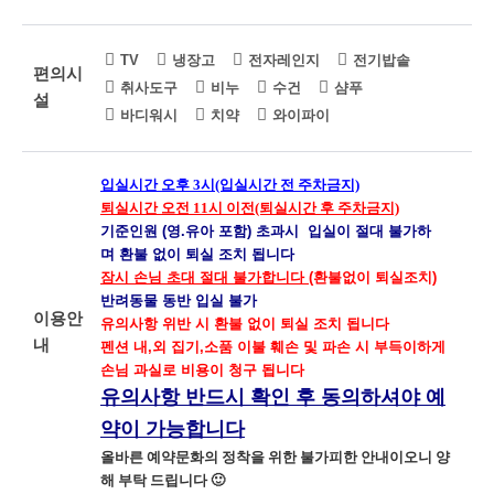
TV
냉장고
전자레인지
전기밥솥
편의시
취사도구
비누
수건
샴푸
설
바디워시
치약
와이파이
입실시간 오후 3시(입실시간 전 주차금지)
퇴실시간 오전 11시 이전(퇴실시간 후 주차금지)
기준인원 (영.유아 포함) 초과시
입실이 절대 불가하
며 환불 없이 퇴실 조치
됩니다
잠시 손님 초대 절대 불가합니다
(환불없이 퇴실조치)
반려동물 동반 입실 불가
이용안
유의사항 위반 시 환불 없이 퇴실 조치 됩니다
내
펜션 내,외 집기,소품 이불 훼손 및 파손 시 부득이하게
손님 과실로 비용이 청구 됩니다
유의사항 반드시 확인 후 동의하셔야 예
약이 가능합니다
올바른 예약문화의 정착을 위한 불가피한 안내이오니 양
해 부탁 드립니다 🙂