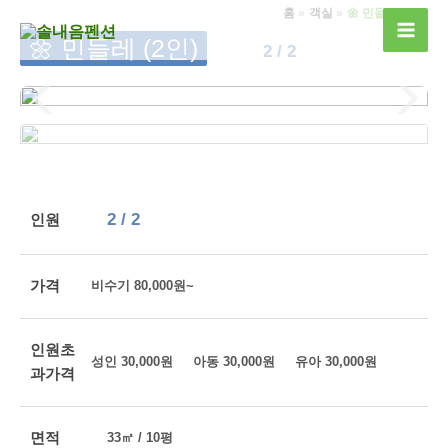
콘
홈
객실
🌼 민들레 (2인)
텐
🌼 민들레 (2인)
2 / 2
츠
로
건
너
뛰
기
2 / 2
인원
가격
비수기 80,000원~
인원초
성인 30,000원 아동 30,000원 유아 30,000원
과가격
면적
33㎡ / 10평