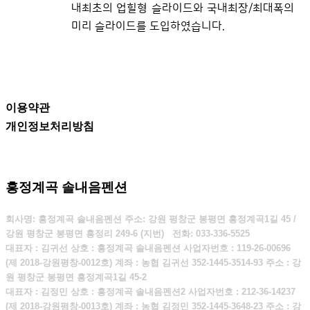
내최초의 업힐형 슬라이드와 국내최장/최대폭의 훼
미리 슬라이드를 도입하였습니다.
이용약관
개인정보처리방침
흥정계곡 솔내음펜션
회사명: 흥정계곡 솔내음펜션 주소: 강원 평창군 봉평면 흥정계곡1길 45 /
강원 평창군 봉평면 흥정리 249-6 (지번)
전화:
033-336-5525
대표자 : 김귀선 상호 : 흥정계곡 솔내음펜션 사업자번호 : 119-26-00696
(제 2018-강원평창-0012호) 계좌 : 농협 김귀선 352-1445-3514-93 주소 : 강
원 평창군 봉평면 흥정계곡1길 45-2
대표자 : 김정민 상호 : 흥정계곡 솔내음펜션2 사업자번호 : 212-36-14237
(제 2018-강원평창-0013호) 계좌 : 농협 김정민 352-1445-3648-23 주소 : 강