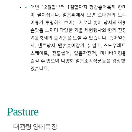
매년 12월말부터 1월말까지 평창송어축제 한마당
이 펼쳐집니다. 얼음위에서 보면 오대천의 노니는
어류가 투명하게 보이는 가운데 송어 낚시의 짜릿한
손맛을 느끼며 다양한 겨울 체험행사와 함께 진정한
겨울축제의 즐거움을 느낄 수 있습니다. 송어얼음낚
시, 텐트낚시, 맨손송어잡기, 눈썰매, 스노우래프팅,
스케이트, 전통썰매, 얼음자전거, 미니바이킹등을
즐길 수 있으며 다양한 얼음조각작품들을 감상할 수
있습니다.
Pasture
대관령 양떼목장