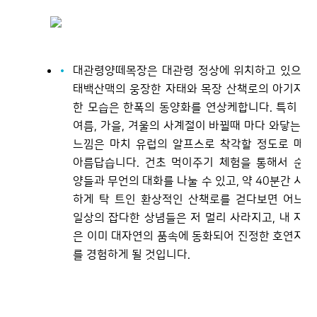
대관령양떼목장은 대관령 정상에 위치하고 있으며,
태백산맥의 웅장한 자태와 목장 산책로의 아기자기
한 모습은 한폭의 동양화를 연상케합니다. 특히 봄,
여름, 가을, 겨울의 사계절이 바뀔때 마다 와닿는 그
느낌은 마치 유럽의 알프스로 착각할 정도로 매우
아름답습니다. 건초 먹이주기 체험을 통해서 순한
양들과 무언의 대화를 나눌 수 있고, 약 40분간 시원
하게 탁 트인 환상적인 산책로를 걷다보면 어느덧
일상의 잡다한 상념들은 저 멀리 사라지고, 내 자신
은 이미 대자연의 품속에 동화되어 진정한 호연지기
를 경험하게 될 것입니다.