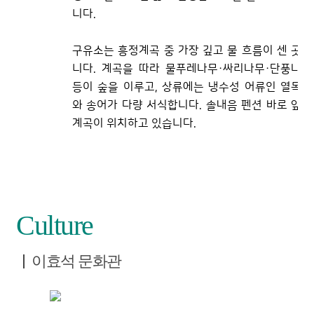
니다.
구유소는 흥정계곡 중 가장 깊고 물 흐름이 센 곳입
니다. 계곡을 따라 물푸레나무·싸리나무·단풍나무
등이 숲을 이루고, 상류에는 냉수성 어류인 열목어
와 송어가 다량 서식합니다. 솔내음 펜션 바로 앞에
계곡이 위치하고 있습니다.
Culture
이효석 문화관