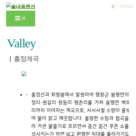
콘
홈
관광정보
텐
츠
로
건
Valley
너
뛰
흥정계곡
기
흥정산과 회령봉에서 발원하여 평창군 봉평면의 흥
정리·원길리·창동리·평촌리를 거쳐 용평면 백옥포
리까지 이어지는 계곡으로, 사시사철 수량이 풍부하
며 물이 맑고 깨끗합니다. 울창한 수림과 협곡을 따
라 거센 물줄기로 흐르면서 중간 중간 푸른 소를 형
성시키는가 하면 넓고 편평한 지대를 흘러가기도 합